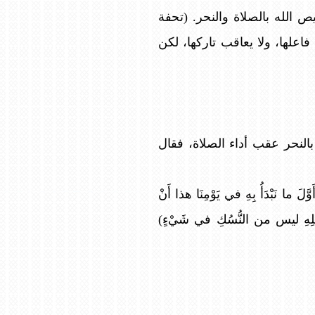
ص الله بالصلاة والنحر. (تحفة
اب فاعلها، ولا يعاقب تاركها، لكن
بالنحر عقب أداء الصلاة، فقال
بْدَأُ بِهِ في يَوْمِنَا هذا أَنْ
َهُ لِأَهْلِهِ ليس من النُّسُكِ في شَيْءٍ)