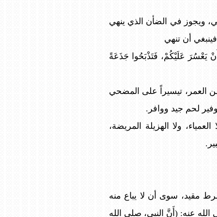
ني، ويجوز في الضأن الذي ينهي
فينبغي أن تنهي
َ عَلَيْكُمْ، فَتَذْبَحُوا جَذَعَةً
ن العمر، تيسيراً على المضحي
فير لحم جيد ووافر.
عمياء، ولا الهزيلة المريضة،
ير.
ط مقيد، سوى أن لا يباع منه
 عنه: (أَنَّ النبي، صلى الله