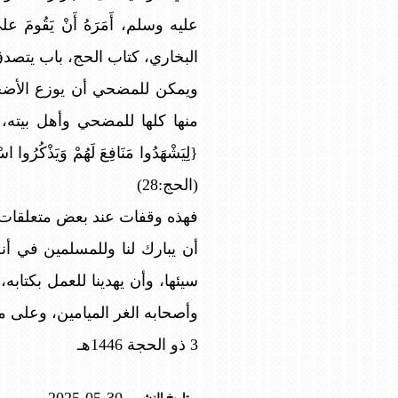
عليه وسلم، أَمَرَهُ أَنْ يَقُومَ على بُدْ
البخاري، كتاب الحج، باب يتصدق
ويمكن للمضحي أن يوزع الأضحية
منها كلها للمضحي وأهل بيته،
{لِيَشْهَدُوا مَنَافِعَ لَهُمْ وَيَذْكُرُوا اسْ
(الحج:28)
فهذه وقفات عند بعض متعلقات ال
أن يبارك لنا وللمسلمين في أنح
سيئها، وأن يهدينا للعمل بكتاب
وأصحابه الغر الميامين، وعلى م
3 ذو الحجة 1446هـ
تاريخ النشر