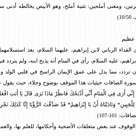
ن، ومعنى أملحين: تثنية أملح، وهو الأبيض يخالطه أدنى سواد
1)
 عظيم
لفداء الرباني لابن إبراهيم، عليهما السلام، بعد استسلامهما ل
هيم، عليه السلام، رأى في المنام أنه يذبح ابنه، ولم يتردد في إ
 تردد، مما يدل على عمق الإيمان الراسخ في قلبي الولد ووا
لصافات حيثيات هذا الموقف بوضوح وجلاء، حيث يقول عز وجل: {فَبَ
يَّ إِنِّي أَرَى فِي الْمَنَامِ أَنِّي أَذْبَحُكَ فَانظُرْ مَاذَا تَرَى قَالَ يَا أَبَتِ افْ
لِلْجَبِينِ* وَنَادَيْنَاهُ أَنْ يَا إِبْرَاهِيمُ* قَدْ صَدَّقْتَ الرُّؤْيَا إِنَّا كَذَلِكَ نَجْ
فات: 101-107)
الوقوف عند بعض متعلقات الأضحية وأحكامها، للعلم بها، والعم