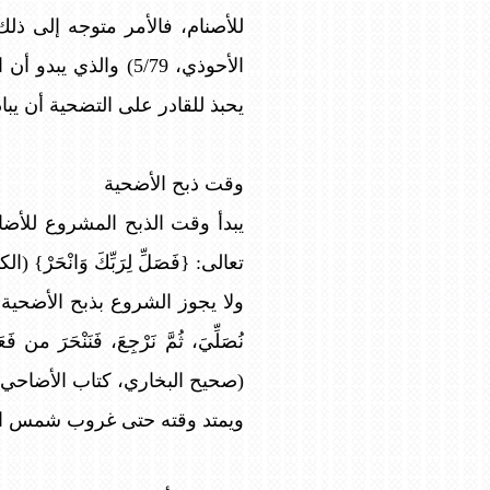
للأصنام، فالأمر متوجه إلى ذلك
الأحوذي، 5/79) وال
يحبذ للقادر على التضحية أن يبا
وقت ذبح الأضحية
يبدأ وقت الذبح المشروع للأضاح
تعالى: {فَصَلِّ لِرَبِّكَ وَانْحَرْ} (الكو
ولا يجوز الشروع بذبح الأضحية قبل ا
نُصَلِّيَ، ثُمَّ نَرْجِعَ، فَنَنْحَرَ من فَ
(صحيح البخاري، كتاب الأضاحي،
ويمتد وقته حتى غروب شمس اليوم