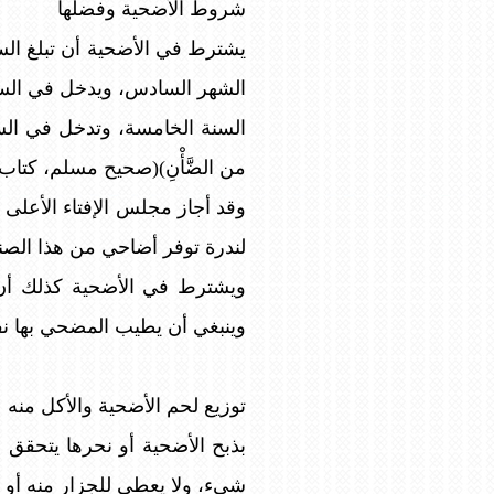
شروط الأضحية وفضلها
يشترط في الأضحية أن تبلغ السن
الشهر السادس، ويدخل في السابع، 
السنة الخامسة، وتدخل في السادسة، لقو
من الضَّأْنِ)(صحيح مسلم، كتا
وقد أجاز مجلس الإفتاء الأعلى
لندرة توفر أضاحي من هذا الصنف
ويشترط في الأضحية كذلك أن تك
وينبغي أن يطيب المضحي بها نفس
توزيع لحم الأضحية والأكل منه
بذبح الأضحية أو نحرها يتحقق
شيء، ولا يعطى للجزار منه أو م