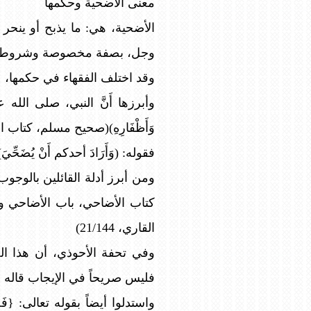
معنى الأضحية وحكمها
الأضحية، هي: ما يذبح أو ينحر ي
وجل، بصفة مخصوصة وشروط ب
وقد اختلف الفقهاء في حكمها، 
وأبرزها أَنَّ النبي، صلى الله عليه و
وَأَظْفَارِهِ)(صحيح مسلم، كتاب
فقوله: (وَأَرَادَ أحدكم أَنْ يُضَحّ
ومن أبرز أدلة القائلين بالوجوب، ق
كتاب الأضاحي، باب الأضاحي واج
القاري، 21/144)
وفي تحفة الأحوذي، أن هذا ا
فليس صريحاً في الإيجاب قاله 