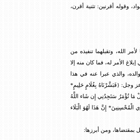
، وقوله أقرنين: تثنية أقرن،
أمر الله، وتقبلهما تنفيذه من
بلاغ الأمر له، فما كان منه إلا
لده، والذي عبرا عنه في هذا
شَّرْنَاهُ بِغُلَامٍ حَلِيمٍ*
عَلْ مَا تُؤْمَرُ سَتَجِدُنِي إِن شَاء اللَّهُ
زِي الْمُحْسِنِينَ* إِنَّ هَذَا لَهُوَ الْبَلَاء
ل بمقتضاها، ومن أبرزها: