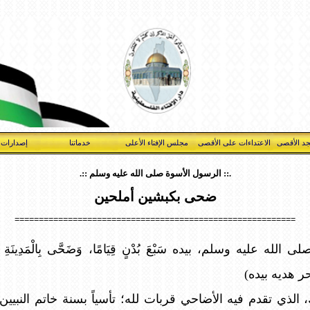
د الأقصى
الاعتداءات على الأقصى
مجلس الإفتاء الأعلى
خدماتنا
إصدارات 
.:: الرسول الأسوة صلى الله عليه وسلم ::.
ضحى بكبشين أملحين
==========================================================
الله عليه وسلم، بيده سَبْعَ بُدْنٍ قِيَامًا، وَضَحَّى بِالْمَدِينَةِ كَبْشَ
ر هديه بيده)
 الذي تقدم فيه الأضاحي قربات لله؛ تأسياً بسنة خاتم النبي