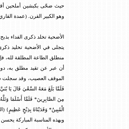
حيث ضحّى بكبشين أملحين أقرني
وهو الكبير القرن. (عمدة القاري، 0/50
الأضحية تخلد ذكرى الفداء بذبح
يتجلى في الأضحية تخليد ذكرى ا
منطلق الطاعة المطلقة لله، فإبرا
أن عبر عن تقيد مطلق به، دون
الموقف العصيب، وقد سجلت سورة ا
فَلَمَّا بَلَغَ مَعَهُ السَّعْيَ قَالَ يَا بُنَ
مِنَ الصَّابِرِينَ* فَلَمَّا أَسْلَمَا وَتَلَّهُ 
الْمُبِينُ* وَفَدَيْنَاهُ بِذِبْحٍ عَظِيمٍ} (الصا
وبهذه المناسبة المباركة يحسن 