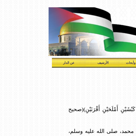
وأبحاث
الأرشيف
عن الدار
يْنِ أَمْلَحَيْنِ أَقْرَنَيْنِ)(صحيح
ين محمد، صلى الله عليه وسلم،