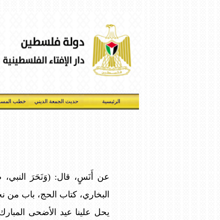
الرئيسية
حديث الجمعة الديني
خطب المسج
عن أَنَسٍ، قال: (وَنَحَرَ النبي، صلى 
البخاري، كتاب الحج، باب من نح
يحل علينا عيد الأضحى المبارك،