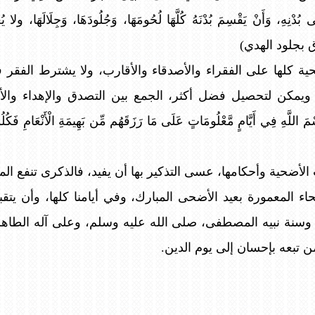
نِهِ، وَأَنْ يَقْسِمَ بُدْنَهُ كُلَّهَا لُحُومَهَا، وَجُلُودَهَا، وَجِلَالَهَا، 
 بجلود الهدي)
 كلها على الفقراء والأصدقاء والأقارب، ولا يشترط الفقر فيم
 ويمكن لتحصيل فضل أكثر، الجمع بين التصدق والإهداء والأك
مَ اللَّهِ فِي أَيَّامٍ مَّعْلُومَاتٍ عَلَى مَا رَزَقَهُم مِّن بَهِيمَةِ الْأَنْعَامِ فَكُلُ
أضحية وأحكامها، عسى التذكير بها أن يفيد، فالذكرى تنفع المؤم
اء المعمورة بعيد الأضحى المبارك، وفي أيامنا كلها، وأن يتقبل
ه، وسنة نبيه المصطفى، صلى الله عليه وسلم، وعلى آله الطاه
ن تبعه بإحسان إلى يوم الدين.