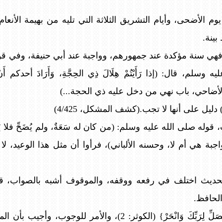
وم الأضحى، وأيام التشريق الثلاثة التي تليه من بهيمة الأنعام -
ينة.
فهي سنة مؤكدة عند جمهورهم، وواجبة عند أبي حنيفة، وفي قول
سلم، قال: (إذا رَأَيْتُمْ هِلَالَ ذِي الحِجَّةِ، وَأَرَادَ أحدكم أَنْ 
 الأضاحي، باب نهي من دخل عليه ذي الحجة...)
ِيَ) دليل على أنها لا تجب.(كشف المشكل، 4/425)
وله صلى الله عليه وسلم: (من كان له سَعَةٌ، ولم يُضَحِّ فلا يَقْرَب
بة هي أم لا، وحسنه الألباني)، فرأوا أن مثل هذا الوعيد، ل
لحديث اختلف في رفعه ووقفه، والموقوف أشبه بالصواب، قا
الحافظ.
واستدلوا أيضاً بقوله تعالى: {فَصَلِّ لِرَبِّكَ وَانْحَرْ} (الكوثر: