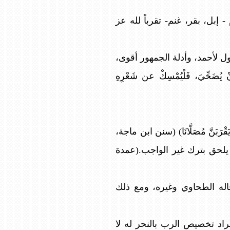
 إبل، بقر، غنم- تقرباً لله عز
 لأحمد، وأدلة الجمهور أقوى،
يُضَحِّيَ، فَلْيُمْسِكْ عن شَعْرِهِ
َنَّ مُصَلَّانَا) (سنن ابن ماجة،
ا يلحق بترك غير الواجب.(عمدة
له الطحاوي وغيره، ومع ذلك
 2)، والأمر للوجوب، وأجيب بأن المراد تخصيص الرب بالنحر له لا