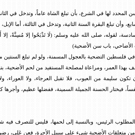
 المحدد لها في الشرع، بأن تبلغ الشاة عاماً، وتدخل في الثا
وأن تبلغ البقرة السنة الثانية، وتدخل في الثالثة، أما الإبل، 
له، صلى الله عليه وسلم: (لَا تَذْبَحُوا إلا مُسِنَّةً، إلا أَنْ يَعْسُر
ب الأضاحي، باب سن الأضحية)
 في فلسطين التضحية بالعجول المسمنة، ولو لم تبلغ السنتين م
 بهذا العمر، ومراعاة لمصلحة المستفيد من لحم الأضحية، بتو
ون سليمة من العيوب، فلا تقبل العرجاء، ولا العوراء، ولا ال
اً، فيختار الحسنة الجميلة السمينة، ففضلها عظيم، وأجرها كب
 المطلوب الرئيس، وبالنسبة إلى لحمها، فليس للتصرف فيه شر
ن متعلقات الأضحية شيء على سبيل الأجرة، فعن عَلِي، رضي الله