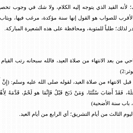
؛ لأنه القيد الذي يتوجه إليه الكلام، ولا شك في وجوب تخصي
ذي يبدو أن الأقرب للصواب هو القول إنها سنة مؤكدة، مرغب فيها، ويث
در لذلك؛ طلباً للمثوبة، ومحافظة على هذه الشعيرة المباركة.
ي من بعد الانتهاء من صلاة العيد، فالله سبحانه رتب القيام 
ثر:2)
لانتهاء من صلاة العيد، لقوله صلى الله عليه وسلم: (إِنَّ أَوَّلَ ما نَ
عَلَهُ، فَقَدْ أَصَابَ سُنَّتَنَا، وَمَنْ ذَبَحَ قَبْلُ فَإِنَّمَا هو لَحْمٌ، قَدَّم
 باب سنة الأضحية)
 الثالث من أيام التشريق؛ أي الرابع من أيام العيد.