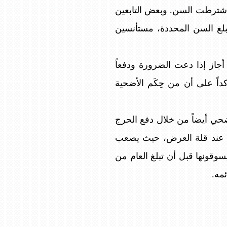
 اشترطت السن. وبعض التابعين
بلغ السن المحددة، مستأنسين
ماحة المفتي العام أن مجلس الإفتاء الأعلى في قراره رقم 1/13 بتاريخ 19/6/1997م أجاز إذا دعت الضرورة ودفعاً
داً على أن من حِكَم الأضحية
ضحي أيضاً من خلال دفع الحرج
صة عند قلة العرض، حيث يصعب
قونها قبل أن تبلغ العام من
مه.