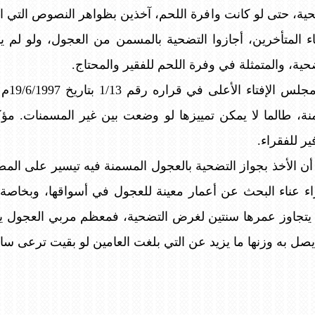
ضحية، حتى لو كانت وافرة اللحم، آخذين بظواهر النصوص التي
ء المتأخرين، أجازوا التضحية بالمسمن من العجول، ولو لم ي
ة، والمتمثلة في وفرة اللحم للفقير والمحتاج.
وبين س
ة، طالما لا يمكن تمييزها لو وضعت بين غير المسمنات. مؤك
ير للفقراء.
أن الأخذ بجواز التضحية بالعجول المسمنة فيه تيسير على الم
اء عناء البحث عن أعمار معينة للعجول في أسواقها، وبخا
تجاوز عمرها سنتين لغرض التضحية، فمعظم مربي العجول يسو
يصل به وزنها ما يزيد عن التي بلغت العامين لو بقيت ترعى سائ